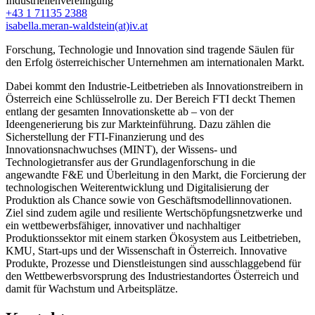
Industriellenvereinigung
+43 1 71135 2388
isabella.meran-waldstein(at)iv.at
Forschung, Technologie und Innovation sind tragende Säulen für
den Erfolg österreichischer Unternehmen am internationalen Markt.
Dabei kommt den Industrie-Leitbetrieben als Innovationstreibern in
Österreich eine Schlüsselrolle zu. Der Bereich FTI deckt Themen
entlang der gesamten Innovationskette ab – von der
Ideengenerierung bis zur Markteinführung. Dazu zählen die
Sicherstellung der FTI-Finanzierung und des
Innovationsnachwuchses (MINT), der Wissens- und
Technologietransfer aus der Grundlagenforschung in die
angewandte F&E und Überleitung in den Markt, die Forcierung der
technologischen Weiterentwicklung und Digitalisierung der
Produktion als Chance sowie von Geschäftsmodellinnovationen.
Ziel sind zudem agile und resiliente Wertschöpfungsnetzwerke und
ein wettbewerbsfähiger, innovativer und nachhaltiger
Produktionssektor mit einem starken Ökosystem aus Leitbetrieben,
KMU, Start-ups und der Wissenschaft in Österreich. Innovative
Produkte, Prozesse und Dienstleistungen sind ausschlaggebend für
den Wettbewerbsvorsprung des Industriestandortes Österreich und
damit für Wachstum und Arbeitsplätze.