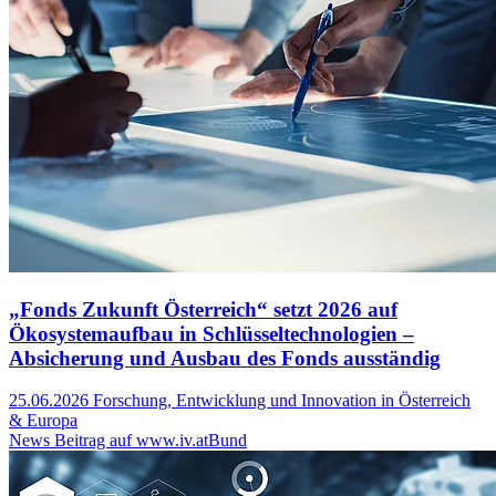
„Fonds Zukunft Österreich“ setzt 2026 auf
Ökosystemaufbau in Schlüsseltechnologien –
Absicherung und Ausbau des Fonds ausständig
25.06.2026
Forschung, Entwicklung und Innovation in Österreich
& Europa
News Beitrag auf www.iv.at
Bund