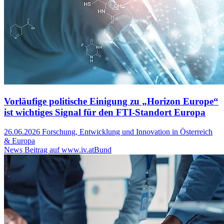
Vorläufige politische Einigung zu „Horizon Europe“
ist wichtiges Signal für den FTI-Standort Europa
26.06.2026
Forschung, Entwicklung und Innovation in Österreich
& Europa
News Beitrag auf www.iv.at
Bund