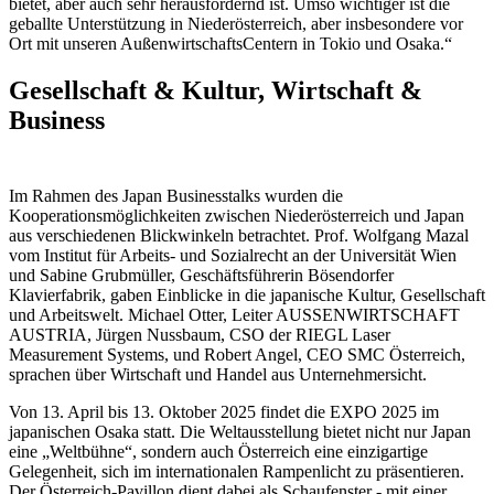
bietet, aber auch sehr herausfordernd ist. Umso wichtiger ist die
geballte Unterstützung in Niederösterreich, aber insbesondere vor
Ort mit unseren AußenwirtschaftsCentern in Tokio und Osaka.“
Gesellschaft & Kultur, Wirtschaft &
Business
Im Rahmen des Japan Businesstalks wurden die
Kooperationsmöglichkeiten zwischen Niederösterreich und Japan
aus verschiedenen Blickwinkeln betrachtet. Prof. Wolfgang Mazal
vom Institut für Arbeits- und Sozialrecht an der Universität Wien
und Sabine Grubmüller, Geschäftsführerin Bösendorfer
Klavierfabrik, gaben Einblicke in die japanische Kultur, Gesellschaft
und Arbeitswelt. Michael Otter, Leiter AUSSENWIRTSCHAFT
AUSTRIA, Jürgen Nussbaum, CSO der RIEGL Laser
Measurement Systems, und Robert Angel, CEO SMC Österreich,
sprachen über Wirtschaft und Handel aus Unternehmersicht.
Von 13. April bis 13. Oktober 2025 findet die EXPO 2025 im
japanischen Osaka statt. Die Weltausstellung bietet nicht nur Japan
eine „Weltbühne“, sondern auch Österreich eine einzigartige
Gelegenheit, sich im internationalen Rampenlicht zu präsentieren.
Der Österreich-Pavillon dient dabei als Schaufenster - mit einer