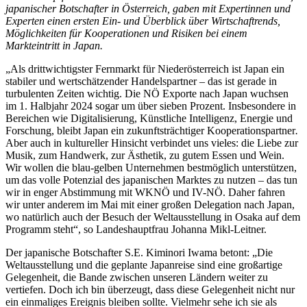
japanischer Botschafter in Österreich, gaben mit Expertinnen und
Experten einen ersten Ein- und Überblick über Wirtschaftrends,
Möglichkeiten für Kooperationen und Risiken bei einem
Markteintritt in Japan.
„Als drittwichtigster Fernmarkt für Niederösterreich ist Japan ein
stabiler und wertschätzender Handelspartner – das ist gerade in
turbulenten Zeiten wichtig. Die NÖ Exporte nach Japan wuchsen
im 1. Halbjahr 2024 sogar um über sieben Prozent. Insbesondere in
Bereichen wie Digitalisierung, Künstliche Intelligenz, Energie und
Forschung, bleibt Japan ein zukunftsträchtiger Kooperationspartner
.
Aber auch in kultureller Hinsicht verbindet uns vieles: die Liebe zur
Musik, zum Handwerk, zur Ästhetik, zu gutem Essen und Wein.
Wir wollen die blau-gelben Unternehmen bestmöglich unterstützen,
um das volle Potenzial des japanischen Marktes zu nutzen – das tun
wir in enger Abstimmung mit WKNÖ und IV-NÖ. Daher fahren
wir unter anderem im Mai mit einer großen Delegation nach Japan,
wo natürlich auch der Besuch der Weltausstellung in Osaka auf dem
Programm steht“, so Landeshauptfrau Johanna Mikl-Leitner.
Der japanische Botschafter S.E. Kiminori Iwama betont: „Die
Weltausstellung und die geplante Japanreise sind eine großartige
Gelegenheit, die Bande zwischen unseren Ländern weiter zu
vertiefen. Doch ich bin überzeugt, dass diese Gelegenheit nicht nur
ein einmaliges Ereignis bleiben sollte. Vielmehr sehe ich sie als