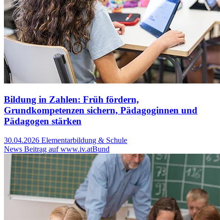
Bildung in Zahlen: Früh fördern,
Grundkompetenzen sichern, Pädagoginnen und
Pädagogen stärken
30.04.2026
Elementarbildung & Schule
News Beitrag auf www.iv.at
Bund