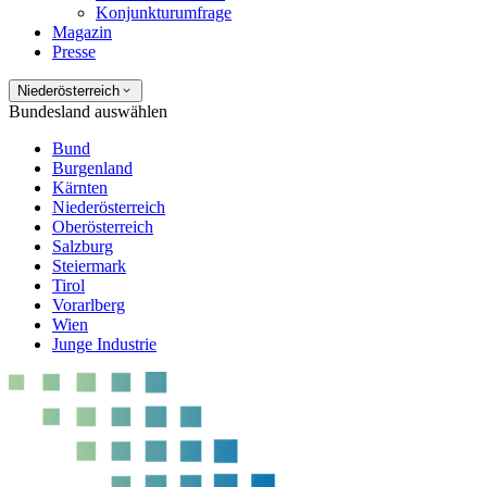
Konjunkturumfrage
Magazin
Presse
Niederösterreich
Bundesland auswählen
Bund
Burgenland
Kärnten
Niederösterreich
Oberösterreich
Salzburg
Steiermark
Tirol
Vorarlberg
Wien
Junge Industrie