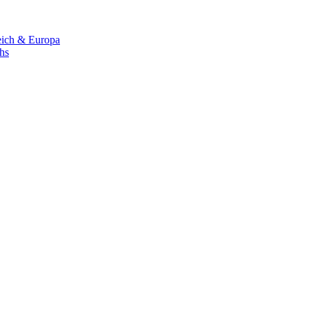
eich & Europa
chs