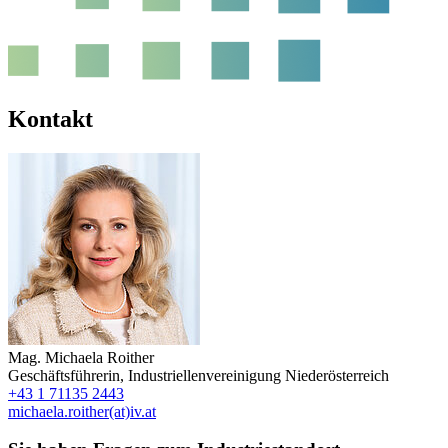
Kontakt
Mag.
Michaela Roither
Geschäftsführerin
,
Industriellenvereinigung Niederösterreich
+43 1 71135 2443
michaela.roither(at)iv.at