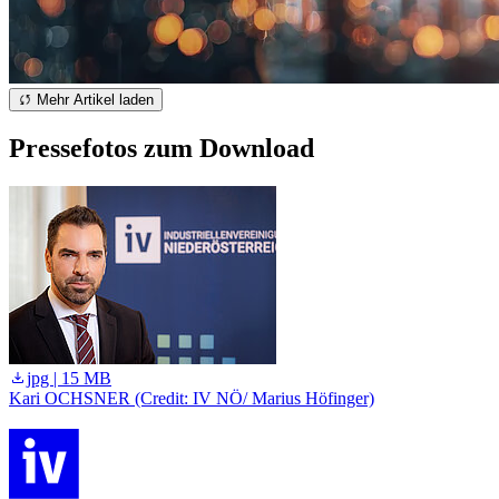
Mehr Artikel laden
Pressefotos zum Download
jpg | 15 MB
Kari OCHSNER (Credit: IV NÖ/ Marius Höfinger)
K
H