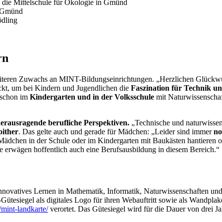
 die Mittelschule für Ökologie in Gmünd
d Gmünd
ödling
rn
weiteren Zuwachs an MINT-Bildungseinrichtungen. „Herzlichen Glückwu
ckt, um bei Kindern und Jugendlichen die
Faszination für Technik u
 schon im
Kindergarten und in der Volksschule
mit Naturwissenschaf
erausragende berufliche Perspektiven.
„Technische und naturwissen
ither
. Das gelte auch und gerade für Mädchen: „Leider sind immer
no
Mädchen in der Schule oder im Kindergarten mit Baukästen hantieren o
 erwägen hoffentlich auch eine Berufsausbildung in diesem Bereich.“
innovatives Lernen in Mathematik, Informatik, Naturwissenschaften u
ütesiegel als digitales Logo für ihren Webauftritt sowie als Wandpla
/mint-landkarte/
verortet. Das Gütesiegel wird für die Dauer von drei J