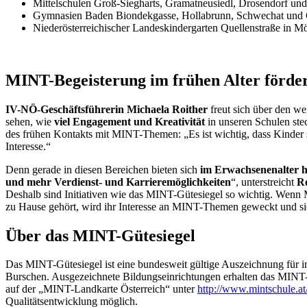
Mittelschulen Groß-Siegharts, Gramatneusiedl, Drosendorf und
Gymnasien Baden Biondekgasse, Hollabrunn, Schwechat un
Niederösterreichischer Landeskindergarten Quellenstraße in M
MINT-Begeisterung im frühen Alter förde
IV-NÖ-Geschäftsführerin Michaela Roither
freut sich über den 
sehen, wie
viel Engagement und Kreativität
in unseren Schulen ste
des frühen Kontakts mit MINT-Themen: „Es ist wichtig, dass Kinder
Interesse.“
Denn gerade in diesen Bereichen bieten sich
im Erwachsenenalter h
und mehr Verdienst- und Karrieremöglichkeiten
“, unterstreicht
Ro
Deshalb sind Initiativen wie das MINT-Gütesiegel so wichtig. Wenn 
zu Hause gehört, wird ihr Interesse an MINT-Themen geweckt und sie
Über das MINT-Gütesiegel
Das MINT-Gütesiegel ist eine bundesweit gültige Auszeichnung für 
Burschen. Ausgezeichnete Bildungseinrichtungen erhalten das MINT-G
auf der „MINT-Landkarte Österreich“ unter
http://www.mintschule.at
Qualitätsentwicklung möglich.