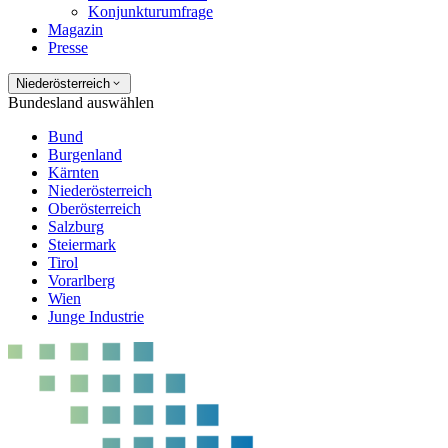
Konjunkturumfrage
Magazin
Presse
Niederösterreich
Bundesland auswählen
Bund
Burgenland
Kärnten
Niederösterreich
Oberösterreich
Salzburg
Steiermark
Tirol
Vorarlberg
Wien
Junge Industrie