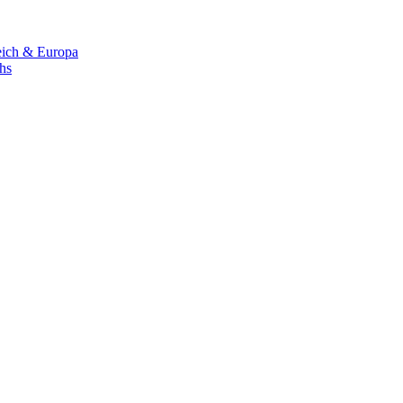
eich & Europa
chs