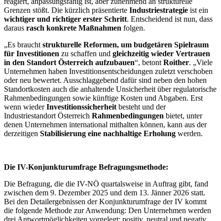
reagiert, anpassungsfähig ist, aber zunehmend an strukturelle
Grenzen stößt. Die kürzlich präsentierte
Industriestrategie
ist ein
wichtiger und richtiger erster Schritt
. Entscheidend ist nun, dass
daraus
rasch konkrete Maßnahmen
folgen.
„Es braucht
strukturelle Reformen, um budgetären Spielraum
für Investitionen
zu schaffen und
gleichzeitig wieder Vertrauen
in den Standort Österreich aufzubauen
“, betont
Roither
. „Viele
Unternehmen haben Investitionsentscheidungen zuletzt verschoben
oder neu bewertet. Ausschlaggebend dafür sind neben den hohen
Standortkosten auch die anhaltende Unsicherheit über regulatorische
Rahmenbedingungen sowie künftige Kosten und Abgaben. Erst
wenn wieder
Investitionssicherheit
besteht und der
Industriestandort Österreich
Rahmenbedingungen
bietet, unter
denen Unternehmen international mithalten können, kann aus der
derzeitigen
Stabilisierung eine nachhaltige Erholung
werden.
Die IV-Konjunkturumfrage Befragungsmethode:
Die Befragung, die die IV-NÖ quartalsweise in Auftrag gibt, fand
zwischen dem 9. Dezember 2025 und dem 13. Jänner 2026 statt.
Bei den Detailergebnissen der Konjunkturumfrage der IV kommt
die folgende Methode zur Anwendung: Den Unternehmen werden
drei Antwortmöglichkeiten vorgelegt: positiv, neutral und negativ.