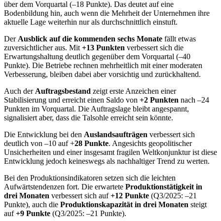
über dem Vorquartal (–18 Punkte). Das deutet auf eine
Bodenbildung hin, auch wenn die Mehrheit der Unternehmen ihre
aktuelle Lage weiterhin nur als durchschnittlich einstuft.
Der
Ausblick auf die kommenden sechs Monate
fällt etwas
zuversichtlicher aus. Mit
+13 Punkten
verbessert sich die
Erwartungshaltung deutlich gegenüber dem Vorquartal (–40
Punkte). Die Betriebe rechnen mehrheitlich mit einer moderaten
Verbesserung, bleiben dabei aber vorsichtig und zurückhaltend.
Auch der
Auftragsbestand
zeigt erste Anzeichen einer
Stabilisierung und erreicht einen Saldo von
+2 Punkten
nach –24
Punkten im Vorquartal. Die Auftragslage bleibt angespannt,
signalisiert aber, dass die Talsohle erreicht sein könnte.
Die Entwicklung bei den
Auslandsaufträgen
verbessert sich
deutlich von –10 auf +
28 Punkte
. Angesichts geopolitischer
Unsicherheiten und einer insgesamt fragilen Weltkonjunktur ist diese
Entwicklung jedoch keineswegs als nachhaltiger Trend zu werten.
Bei den Produktionsindikatoren setzen sich die leichten
Aufwärtstendenzen fort. Die erwartete
Produktionstätigkeit in
drei Monaten
verbessert sich auf
+12 Punkte
(Q3/2025: –21
Punkte), auch die
Produktionskapazität in drei Monaten
steigt
auf
+9 Punkte
(Q3/2025: –21 Punkte).