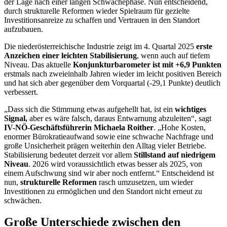
der Lage nach einer langen Schwächephase. Nun entscheidend,
durch strukturelle Reformen wieder Spielraum für gezielte
Investitionsanreize zu schaffen und Vertrauen in den Standort
aufzubauen.
Die niederösterreichische Industrie zeigt im 4. Quartal 2025
erste
Anzeichen einer leichten Stabilisierung
, wenn auch auf tiefem
Niveau. Das aktuelle
Konjunkturbarometer ist mit +6,9 Punkten
erstmals nach zweieinhalb Jahren wieder im leicht positiven Bereich
und hat sich aber gegenüber dem Vorquartal (-29,1 Punkte) deutlich
verbessert.
„Dass sich die Stimmung etwas aufgehellt hat, ist ein
wichtiges
Signal,
aber es wäre falsch, daraus Entwarnung abzuleiten“, sagt
IV-NÖ-Geschäftsführerin Michaela Roither
. „Hohe Kosten,
enormer Bürokratieaufwand sowie eine schwache Nachfrage und
große Unsicherheit prägen weiterhin den Alltag vieler Betriebe.
Stabilisierung bedeutet derzeit vor allem
Stillstand auf niedrigem
Niveau
. 2026 wird voraussichtlich etwas besser als 2025, von
einem Aufschwung sind wir aber noch entfernt.“ Entscheidend ist
nun,
strukturelle Reformen
rasch umzusetzen, um wieder
Investitionen zu ermöglichen und den Standort nicht erneut zu
schwächen.
Große Unterschiede zwischen den