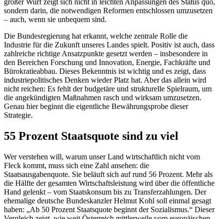
großer Wurf zeigt sich nicht in leichten Anpassungen des Status quo,
sondern darin, die notwendigen Reformen entschlossen umzusetzen
– auch, wenn sie unbequem sind.
Die Bundesregierung hat erkannt, welche zentrale Rolle die
Industrie für die Zukunft unseres Landes spielt. Positiv ist auch, dass
zahlreiche richtige Ansatzpunkte gesetzt werden – insbesondere in
den Bereichen Forschung und Innovation, Energie, Fachkräfte und
Bürokratieabbau. Dieses Bekenntnis ist wichtig und es zeigt, dass
industriepolitisches Denken wieder Platz hat. Aber das allein wird
nicht reichen: Es fehlt der budgetäre und strukturelle Spielraum, um
die angekündigten Maßnahmen rasch und wirksam umzusetzen.
Genau hier beginnt die eigentliche Bewährungsprobe dieser
Strategie.
55 Prozent Staatsquote sind zu viel
Wer verstehen will, warum unser Land wirtschaftlich nicht vom
Fleck kommt, muss sich eine Zahl ansehen: die
Staatsausgabenquote. Sie beläuft sich auf rund 56 Prozent. Mehr als
die Hälfte der gesamten Wirtschaftsleistung wird über die öffentliche
Hand gelenkt – vom Staatskonsum bis zu Transferzahlungen. Der
ehemalige deutsche Bundeskanzler Helmut Kohl soll einmal gesagt
haben: „Ab 50 Prozent Staatsquote beginnt der Sozialismus.“ Dieser
Vergleich zeigt, wie weit Österreich mittlerweile vom europäischen