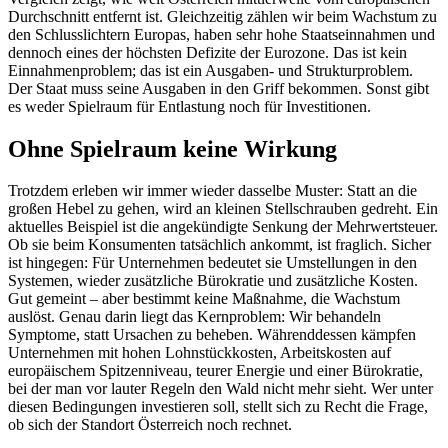
Durchschnitt entfernt ist. Gleichzeitig zählen wir beim Wachstum zu
den Schlusslichtern Europas, haben sehr hohe Staatseinnahmen und
dennoch eines der höchsten Defizite der Eurozone. Das ist kein
Einnahmenproblem; das ist ein Ausgaben- und Strukturproblem.
Der Staat muss seine Ausgaben in den Griff bekommen. Sonst gibt
es weder Spielraum für Entlastung noch für Investitionen.
Ohne Spielraum keine Wirkung
Trotzdem erleben wir immer wieder dasselbe Muster: Statt an die
großen Hebel zu gehen, wird an kleinen Stellschrauben gedreht. Ein
aktuelles Beispiel ist die angekündigte Senkung der Mehrwertsteuer.
Ob sie beim Konsumenten tatsächlich ankommt, ist fraglich. Sicher
ist hingegen: Für Unternehmen bedeutet sie Umstellungen in den
Systemen, wieder zusätzliche Bürokratie und zusätzliche Kosten.
Gut gemeint – aber bestimmt keine Maßnahme, die Wachstum
auslöst. Genau darin liegt das Kernproblem: Wir behandeln
Symptome, statt Ursachen zu beheben. Währenddessen kämpfen
Unternehmen mit hohen Lohnstückkosten, Arbeitskosten auf
europäischem Spitzenniveau, teurer Energie und einer Bürokratie,
bei der man vor lauter Regeln den Wald nicht mehr sieht. Wer unter
diesen Bedingungen investieren soll, stellt sich zu Recht die Frage,
ob sich der Standort Österreich noch rechnet.