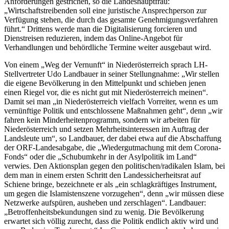
Anforderungen gestrichen, so die Landeshauptfrau:
„Wirtschaftstreibenden soll eine juristische Ansprechperson zur
Verfügung stehen, die durch das gesamte Genehmigungsverfahren
führt.“ Drittens werde man die Digitalisierung forcieren und
Dienstreisen reduzieren, indem das Online-Angebot für
Verhandlungen und behördliche Termine weiter ausgebaut wird.
Von einem „Weg der Vernunft“ in Niederösterreich sprach LH-
Stellvertreter Udo Landbauer in seiner Stellungnahme: „Wir stellen
die eigene Bevölkerung in den Mittelpunkt und schieben jenen
einen Riegel vor, die es nicht gut mit Niederösterreich meinen“.
Damit sei man „in Niederösterreich vielfach Vorreiter, wenn es um
vernünftige Politik und entschlossene Maßnahmen geht“, denn „wir
fahren kein Minderheitenprogramm, sondern wir arbeiten für
Niederösterreich und setzen Mehrheitsinteressen im Auftrag der
Landsleute um“, so Landbauer, der dabei etwa auf die Abschaffung
der ORF-Landesabgabe, die „Wiedergutmachung mit dem Corona-
Fonds“ oder die „Schubumkehr in der Asylpolitik im Land“
verwies. Den Aktionsplan gegen den politischen/radikalen Islam, bei
dem man in einem ersten Schritt den Landessicherheitsrat auf
Schiene bringe, bezeichnete er als „ein schlagkräftiges Instrument,
um gegen die Islamistenszene vorzugehen“, denn „wir müssen diese
Netzwerke aufspüren, ausheben und zerschlagen“. Landbauer:
„Betroffenheitsbekundungen sind zu wenig. Die Bevölkerung
erwartet sich völlig zurecht, dass die Politik endlich aktiv wird und