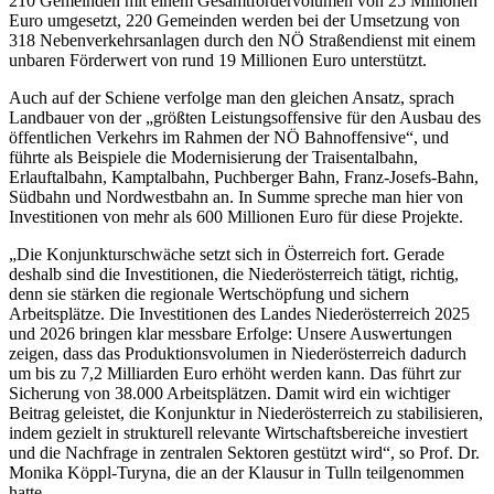
210 Gemeinden mit einem Gesamtfördervolumen von 25 Millionen
Euro umgesetzt, 220 Gemeinden werden bei der Umsetzung von
318 Nebenverkehrsanlagen durch den NÖ Straßendienst mit einem
unbaren Förderwert von rund 19 Millionen Euro unterstützt.
Auch auf der Schiene verfolge man den gleichen Ansatz, sprach
Landbauer von der „größten Leistungsoffensive für den Ausbau des
öffentlichen Verkehrs im Rahmen der NÖ Bahnoffensive“, und
führte als Beispiele die Modernisierung der Traisentalbahn,
Erlauftalbahn, Kamptalbahn, Puchberger Bahn, Franz-Josefs-Bahn,
Südbahn und Nordwestbahn an. In Summe spreche man hier von
Investitionen von mehr als 600 Millionen Euro für diese Projekte.
„Die Konjunkturschwäche setzt sich in Österreich fort. Gerade
deshalb sind die Investitionen, die Niederösterreich tätigt, richtig,
denn sie stärken die regionale Wertschöpfung und sichern
Arbeitsplätze. Die Investitionen des Landes Niederösterreich 2025
und 2026 bringen klar messbare Erfolge: Unsere Auswertungen
zeigen, dass das Produktionsvolumen in Niederösterreich dadurch
um bis zu 7,2 Milliarden Euro erhöht werden kann. Das führt zur
Sicherung von 38.000 Arbeitsplätzen. Damit wird ein wichtiger
Beitrag geleistet, die Konjunktur in Niederösterreich zu stabilisieren,
indem gezielt in strukturell relevante Wirtschaftsbereiche investiert
und die Nachfrage in zentralen Sektoren gestützt wird“, so Prof. Dr.
Monika Köppl-Turyna, die an der Klausur in Tulln teilgenommen
hatte.