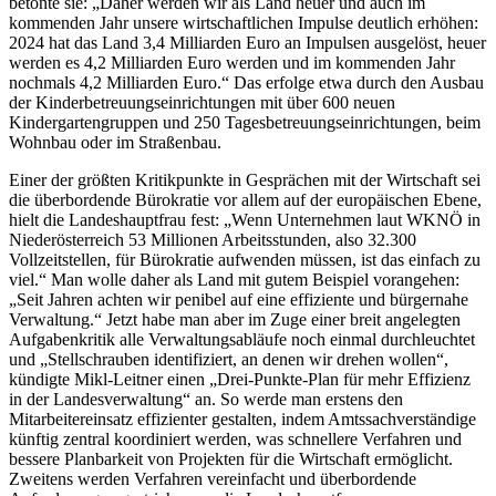
betonte sie: „Daher werden wir als Land heuer und auch im
kommenden Jahr unsere wirtschaftlichen Impulse deutlich erhöhen:
2024 hat das Land 3,4 Milliarden Euro an Impulsen ausgelöst, heuer
werden es 4,2 Milliarden Euro werden und im kommenden Jahr
nochmals 4,2 Milliarden Euro.“ Das erfolge etwa durch den Ausbau
der Kinderbetreuungseinrichtungen mit über 600 neuen
Kindergartengruppen und 250 Tagesbetreuungseinrichtungen, beim
Wohnbau oder im Straßenbau.
Einer der größten Kritikpunkte in Gesprächen mit der Wirtschaft sei
die überbordende Bürokratie vor allem auf der europäischen Ebene,
hielt die Landeshauptfrau fest: „Wenn Unternehmen laut WKNÖ in
Niederösterreich 53 Millionen Arbeitsstunden, also 32.300
Vollzeitstellen, für Bürokratie aufwenden müssen, ist das einfach zu
viel.“ Man wolle daher als Land mit gutem Beispiel vorangehen:
„Seit Jahren achten wir penibel auf eine effiziente und bürgernahe
Verwaltung.“ Jetzt habe man aber im Zuge einer breit angelegten
Aufgabenkritik alle Verwaltungsabläufe noch einmal durchleuchtet
und „Stellschrauben identifiziert, an denen wir drehen wollen“,
kündigte Mikl-Leitner einen „Drei-Punkte-Plan für mehr Effizienz
in der Landesverwaltung“ an. So werde man erstens den
Mitarbeitereinsatz effizienter gestalten, indem Amtssachverständige
künftig zentral koordiniert werden, was schnellere Verfahren und
bessere Planbarkeit von Projekten für die Wirtschaft ermöglicht.
Zweitens werden Verfahren vereinfacht und überbordende