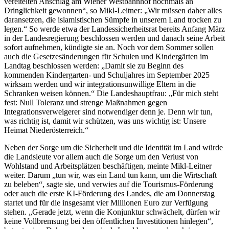
vereitelten Anschlag am Wiener Westbahnhof nochmals an
Dringlichkeit gewonnen“, so Mikl-Leitner: „Wir müssen daher alles
daransetzen, die islamistischen Sümpfe in unserem Land trocken zu
legen.“ So werde etwa der Landessicherheitsrat bereits Anfang März
in der Landesregierung beschlossen werden und danach seine Arbeit
sofort aufnehmen, kündigte sie an. Noch vor dem Sommer sollen
auch die Gesetzesänderungen für Schulen und Kindergärten im
Landtag beschlossen werden: „Damit sie zu Beginn des
kommenden Kindergarten- und Schuljahres im September 2025
wirksam werden und wir integrationsunwillige Eltern in die
Schranken weisen können.“ Die Landeshauptfrau: „Für mich steht
fest: Null Toleranz und strenge Maßnahmen gegen
Integrationsverweigerer sind notwendiger denn je. Denn wir tun,
was richtig ist, damit wir schützen, was uns wichtig ist: Unsere
Heimat Niederösterreich.“
Neben der Sorge um die Sicherheit und die Identität im Land würde
die Landsleute vor allem auch die Sorge um den Verlust von
Wohlstand und Arbeitsplätzen beschäftigen, meinte Mikl-Leitner
weiter. Darum „tun wir, was ein Land tun kann, um die Wirtschaft
zu beleben“, sagte sie, und verwies auf die Tourismus-Förderung
oder auch die erste KI-Förderung des Landes, die am Donnerstag
startet und für die insgesamt vier Millionen Euro zur Verfügung
stehen. „Gerade jetzt, wenn die Konjunktur schwächelt, dürfen wir
keine Vollbremsung bei den öffentlichen Investitionen hinlegen“,