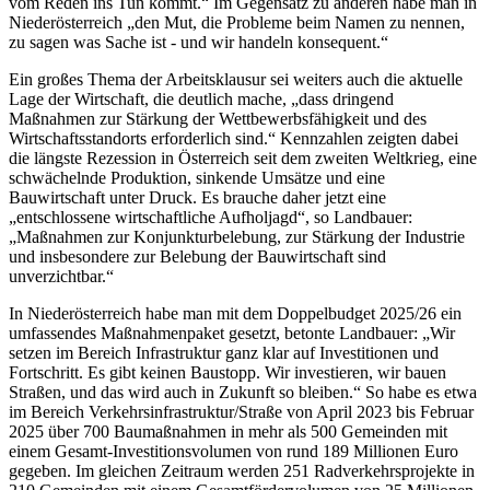
vom Reden ins Tun kommt.“ Im Gegensatz zu anderen habe man in
Niederösterreich „den Mut, die Probleme beim Namen zu nennen,
zu sagen was Sache ist - und wir handeln konsequent.“
Ein großes Thema der Arbeitsklausur sei weiters auch die aktuelle
Lage der Wirtschaft, die deutlich mache, „dass dringend
Maßnahmen zur Stärkung der Wettbewerbsfähigkeit und des
Wirtschaftsstandorts erforderlich sind.“ Kennzahlen zeigten dabei
die längste Rezession in Österreich seit dem zweiten Weltkrieg, eine
schwächelnde Produktion, sinkende Umsätze und eine
Bauwirtschaft unter Druck. Es brauche daher jetzt eine
„entschlossene wirtschaftliche Aufholjagd“, so Landbauer:
„Maßnahmen zur Konjunkturbelebung, zur Stärkung der Industrie
und insbesondere zur Belebung der Bauwirtschaft sind
unverzichtbar.“
In Niederösterreich habe man mit dem Doppelbudget 2025/26 ein
umfassendes Maßnahmenpaket gesetzt, betonte Landbauer: „Wir
setzen im Bereich Infrastruktur ganz klar auf Investitionen und
Fortschritt. Es gibt keinen Baustopp. Wir investieren, wir bauen
Straßen, und das wird auch in Zukunft so bleiben.“ So habe es etwa
im Bereich Verkehrsinfrastruktur/Straße von April 2023 bis Februar
2025 über 700 Baumaßnahmen in mehr als 500 Gemeinden mit
einem Gesamt-Investitionsvolumen von rund 189 Millionen Euro
gegeben. Im gleichen Zeitraum werden 251 Radverkehrsprojekte in