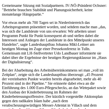
Gemeinsame Sitzung mit Sozialpartnern. IV-NÖ-Präsident Ochsner:
"Betriebe brauchen Stabilität und Planungssicherheit, keine
monatelange Hängepartie.“
Vor etwas mehr als 700 Tagen sei in Niederösterreich das
Arbeitsprogramm präsentiert worden, und seitdem mache man „das,
was sich die Landsleute von uns erwarten: Wir arbeiten unser
Programm Punkt für Punkt konsequent ab und stellen dabei die
Interessen und Anliegen der Landsleute in den Mittelpunkt unseres
Handelns“, sagte Landeshauptfrau Johanna Mikl-Leitner am
heutigen Montag im Zuge einer Pressekonferenz in Tulln.
Gemeinsam mit LH-Stellvertreter Udo Landbauer informierte sie
dabei über die Ergebnisse der heutigen Regierungsklausur im „Haus
der Digitalisierung“.
Bei der Abarbeitung des Arbeitsübereinkommens sei man „voll im
Zeitplan“, zeigte sich die Landeshauptfrau überzeugt: „45 Prozent
der vereinbarten Punkte wurden bereits abgearbeitet, mehr als 40
Prozent sind in der Pipeline.“ Sie erinnerte dabei etwa an die
Einführung des 1.000 Euro-Pflegeschecks, an das Wirtepaket sowie
den Ausbau der Kinderbetreuung im Rahmen der
Kinderbetreuungsoffensive. Der kürzlich vorgestellte Aktionsplan
gegen den radikalen Islam habe „nach dem
verabscheuungswürdigen Messer-Attentat in Villach und dem