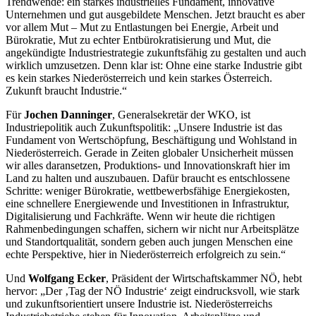
Trendwende: ein starkes industrielles Fundament, innovative
Unternehmen und gut ausgebildete Menschen. Jetzt braucht es aber
vor allem Mut – Mut zu Entlastungen bei Energie, Arbeit und
Bürokratie, Mut zu echter Entbürokratisierung und Mut, die
angekündigte Industriestrategie zukunftsfähig zu gestalten und auch
wirklich umzusetzen. Denn klar ist: Ohne eine starke Industrie gibt
es kein starkes Niederösterreich und kein starkes Österreich.
Zukunft braucht Industrie.“
Für
Jochen Danninger
, Generalsekretär der WKO, ist
Industriepolitik auch Zukunftspolitik: „Unsere Industrie ist das
Fundament von Wertschöpfung, Beschäftigung und Wohlstand in
Niederösterreich. Gerade in Zeiten globaler Unsicherheit müssen
wir alles daransetzen, Produktions- und Innovationskraft hier im
Land zu halten und auszubauen. Dafür braucht es entschlossene
Schritte: weniger Bürokratie, wettbewerbsfähige Energiekosten,
eine schnellere Energiewende und Investitionen in Infrastruktur,
Digitalisierung und Fachkräfte. Wenn wir heute die richtigen
Rahmenbedingungen schaffen, sichern wir nicht nur Arbeitsplätze
und Standortqualität, sondern geben auch jungen Menschen eine
echte Perspektive, hier in Niederösterreich erfolgreich zu sein.“
Und
Wolfgang Ecker
, Präsident der Wirtschaftskammer NÖ, hebt
hervor: „Der ‚Tag der NÖ Industrie‘ zeigt eindrucksvoll, wie stark
und zukunftsorientiert unsere Industrie ist. Niederösterreichs