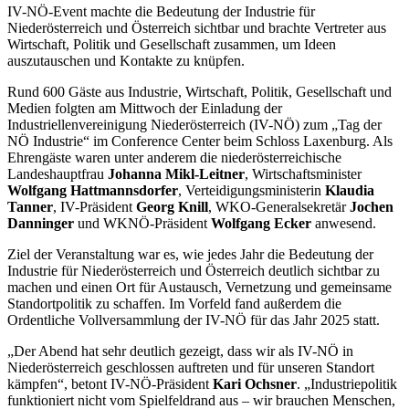
IV-NÖ-Event machte die Bedeutung der Industrie für
Niederösterreich und Österreich sichtbar und brachte Vertreter aus
Wirtschaft, Politik und Gesellschaft zusammen, um Ideen
auszutauschen und Kontakte zu knüpfen.
Rund 600 Gäste aus Industrie, Wirtschaft, Politik, Gesellschaft und
Medien folgten am Mittwoch der Einladung der
Industriellenvereinigung Niederösterreich (IV-NÖ) zum „Tag der
NÖ Industrie“ im Conference Center beim Schloss Laxenburg. Als
Ehrengäste waren unter anderem die niederösterreichische
Landeshauptfrau
Johanna Mikl-Leitner
, Wirtschaftsminister
Wolfgang Hattmannsdorfer
, Verteidigungsministerin
Klaudia
Tanner
, IV-Präsident
Georg Knill
, WKO-Generalsekretär
Jochen
Danninger
und WKNÖ-Präsident
Wolfgang Ecker
anwesend.
Ziel der Veranstaltung war es, wie jedes Jahr die Bedeutung der
Industrie für Niederösterreich und Österreich deutlich sichtbar zu
machen und einen Ort für Austausch, Vernetzung und gemeinsame
Standortpolitik zu schaffen. Im Vorfeld fand außerdem die
Ordentliche Vollversammlung der IV-NÖ für das Jahr 2025 statt.
„Der Abend hat sehr deutlich gezeigt, dass wir als IV-NÖ in
Niederösterreich geschlossen auftreten und für unseren Standort
kämpfen“, betont IV-NÖ-Präsident
Kari Ochsner
. „Industriepolitik
funktioniert nicht vom Spielfeldrand aus – wir brauchen Menschen,