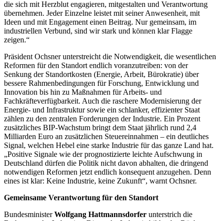
die sich mit Herzblut engagieren, mitgestalten und Verantwortung
übernehmen. Jeder Einzelne leistet mit seiner Anwesenheit, mit
Ideen und mit Engagement einen Beitrag. Nur gemeinsam, im
industriellen Verbund, sind wir stark und können klar Flagge
zeigen.“
Präsident Ochsner unterstreicht die Notwendigkeit, die wesentlichen
Reformen für den Standort endlich voranzutreiben: von der
Senkung der Standortkosten (Energie, Arbeit, Bürokratie) über
bessere Rahmenbedingungen für Forschung, Entwicklung und
Innovation bis hin zu Maßnahmen für Arbeits- und
Fachkräfteverfügbarkeit. Auch die raschere Modernisierung der
Energie- und Infrastruktur sowie ein schlanker, effizienter Staat
zählen zu den zentralen Forderungen der Industrie. Ein Prozent
zusätzliches BIP-Wachstum bringt dem Staat jährlich rund 2,4
Milliarden Euro an zusätzlichen Steuereinnahmen – ein deutliches
Signal, welchen Hebel eine starke Industrie für das ganze Land hat.
„Positive Signale wie der prognostizierte leichte Aufschwung in
Deutschland dürfen die Politik nicht davon abhalten, die dringend
notwendigen Reformen jetzt endlich konsequent anzugehen. Denn
eines ist klar: Keine Industrie, keine Zukunft“, warnt Ochsner.
Gemeinsame Verantwortung für den Standort
Bundesminister
Wolfgang Hattmannsdorfer
unterstrich die