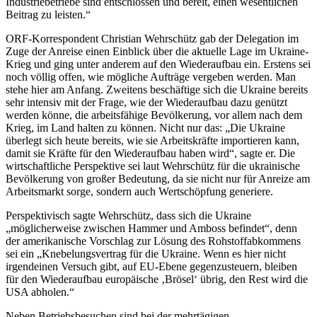
Industriebetriebe sind entschlossen und bereit, einen wesentlichen
Beitrag zu leisten.“
ORF-Korrespondent Christian Wehrschütz gab der Delegation im
Zuge der Anreise einen Einblick über die aktuelle Lage im Ukraine-
Krieg und ging unter anderem auf den Wiederaufbau ein. Erstens sei
noch völlig offen, wie mögliche Aufträge vergeben werden. Man
stehe hier am Anfang. Zweitens beschäftige sich die Ukraine bereits
sehr intensiv mit der Frage, wie der Wiederaufbau dazu genützt
werden könne, die arbeitsfähige Bevölkerung, vor allem nach dem
Krieg, im Land halten zu können. Nicht nur das: „Die Ukraine
überlegt sich heute bereits, wie sie Arbeitskräfte importieren kann,
damit sie Kräfte für den Wiederaufbau haben wird“, sagte er. Die
wirtschaftliche Perspektive sei laut Wehrschütz für die ukrainische
Bevölkerung von großer Bedeutung, da sie nicht nur für Anreize am
Arbeitsmarkt sorge, sondern auch Wertschöpfung generiere.
Perspektivisch sagte Wehrschütz, dass sich die Ukraine
„möglicherweise zwischen Hammer und Amboss befindet“, denn
der amerikanische Vorschlag zur Lösung des Rohstoffabkommens
sei ein „Knebelungsvertrag für die Ukraine. Wenn es hier nicht
irgendeinen Versuch gibt, auf EU-Ebene gegenzusteuern, bleiben
für den Wiederaufbau europäische ‚Brösel‘ übrig, den Rest wird die
USA abholen.“
Neben Betriebsbesuchen sind bei der mehrtägigen